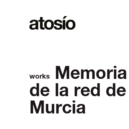
Memoria 
works
de la red d
Murcia