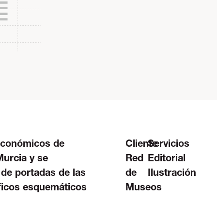
 económicos de
Cliente
Servicios
Murcia y se
Red
Editorial
 de portadas de las
de
Ilustración
áﬁcos esquemáticos
Museos