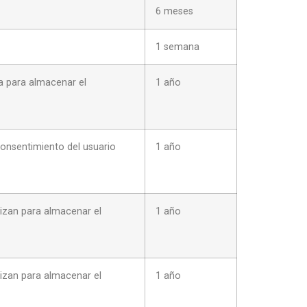
6 meses
1 semana
za para almacenar el
1 año
consentimiento del usuario
1 año
lizan para almacenar el
1 año
lizan para almacenar el
1 año