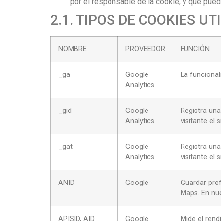
por el responsable de la cookie, y que pued
2.1. TIPOS DE COOKIES U
NOMBRE
PROVEEDOR
FUNCIÓN
_ga
Google
La funcional
Analytics
_gid
Google
Registra una
Analytics
visitante el s
_gat
Google
Registra una
Analytics
visitante el s
ANID
Google
Guardar pref
Maps. En nue
APISID, AID
Google
Mide el ren