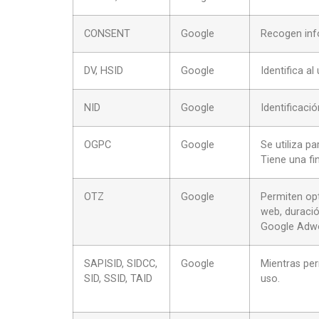
CONSENT
Google
Recogen inf
DV, HSID
Google
Identifica a
NID
Google
Identificaci
OGPC
Google
Se utiliza p
Tiene una fi
OTZ
Google
Permiten opt
web, duració
Google Adw
SAPISID, SIDCC,
Google
Mientras per
SID, SSID, TAID
uso.